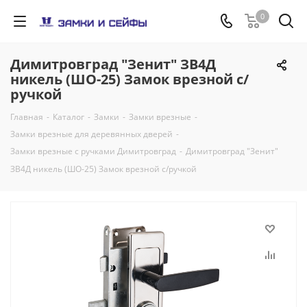
0
Димитровград "Зенит" ЗВ4Д
никель (ШО-25) Замок врезной с/
ручкой
Главная
-
Каталог
-
Замки
-
Замки врезные
-
Замки врезные для деревянных дверей
-
Замки врезные с ручками Димитровград
-
Димитровград "Зенит"
ЗВ4Д никель (ШО-25) Замок врезной с/ручкой