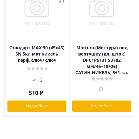
Стандарт MAX 90 (45х45)
Mottura (Моттура) под
SN 5кл мат.никель
вертушку (дл. шток)
перф.ключ/ключ
DPC1P5131 S3 (82
мм/46+10+26)
САТИН.НИКЕЛЬ, 5+1 кл.
12
510
₽
Подробнее
Подробнее