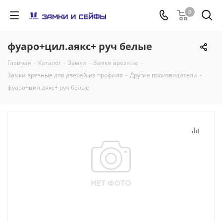
0
фуаро+цил.аякс+ руч белые
Главная
-
Каталог
-
Замки
-
Замки врезные
-
Замки врезные для дверей из профиля
-
Другие производители
-
фуаро+цил.аякс+ руч белые