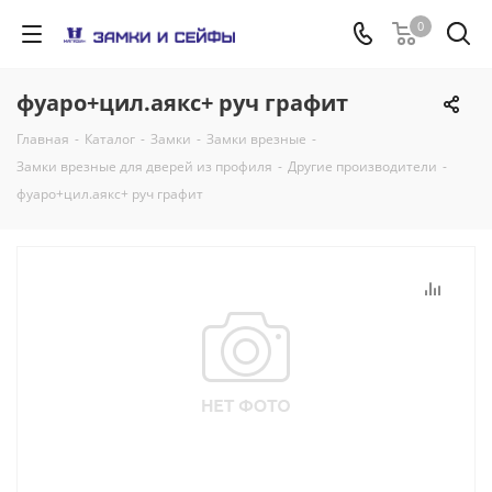
0
фуаро+цил.аякс+ руч графит
Главная
-
Каталог
-
Замки
-
Замки врезные
-
Замки врезные для дверей из профиля
-
Другие производители
-
фуаро+цил.аякс+ руч графит