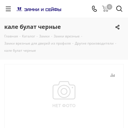
0
кале булат черные
Главная
-
Каталог
-
Замки
-
Замки врезные
-
Замки врезные для дверей из профиля
-
Другие производители
-
кале булат черные