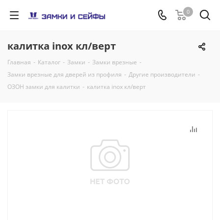
0
калитка inox кл/верт
Главная
-
Каталог
-
Замки
-
Замки врезные
-
Замки врезные для дверей из профиля
-
Другие производители
-
ОЗОН замки для калитки
-
калитка inox кл/верт