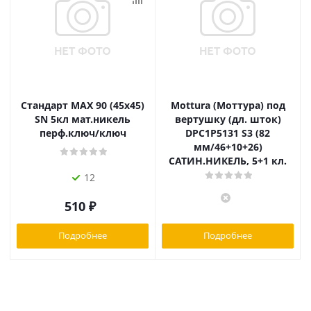
Стандарт MAX 90 (45х45)
Mottura (Моттура) под
SN 5кл мат.никель
вертушку (дл. шток)
перф.ключ/ключ
DPC1P5131 S3 (82
мм/46+10+26)
САТИН.НИКЕЛЬ, 5+1 кл.
12
510
₽
Подробнее
Подробнее