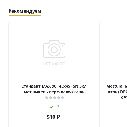
Рекомендуем
Стандарт MAX 90 (45х45) SN 5кл
Mottura (
мат.никель перф.ключ/ключ
шток) DPC
СА
12
510
₽