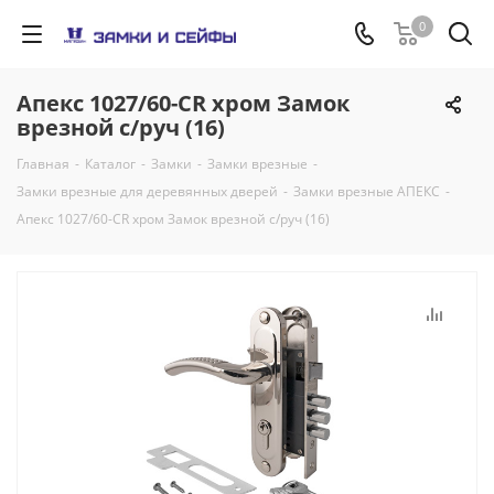
0
Апекс 1027/60-CR хром Замок
врезной с/руч (16)
Главная
-
Каталог
-
Замки
-
Замки врезные
-
Замки врезные для деревянных дверей
-
Замки врезные АПЕКС
-
Апекс 1027/60-CR хром Замок врезной с/руч (16)