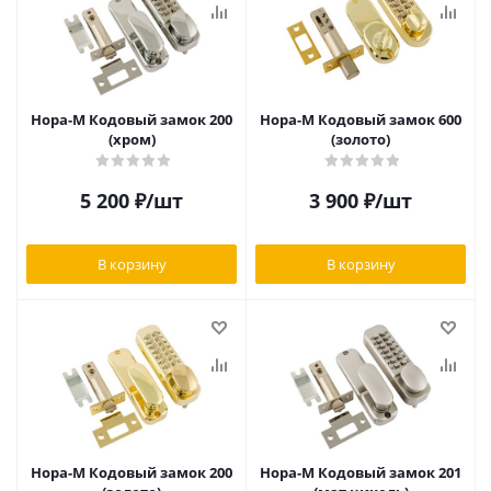
Нора-М Кодовый замок 200
Нора-М Кодовый замок 600
(хром)
(золото)
5 200
₽
/шт
3 900
₽
/шт
В корзину
В корзину
Нора-М Кодовый замок 200
Нора-М Кодовый замок 201