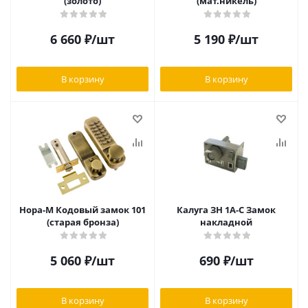
(золото)
(мат.никель)
6 660
₽
/шт
5 190
₽
/шт
В корзину
В корзину
Нора-М Кодовый замок 101
Калуга ЗН 1А-С Замок
(старая бронза)
накладной
5 060
₽
/шт
690
₽
/шт
В корзину
В корзину