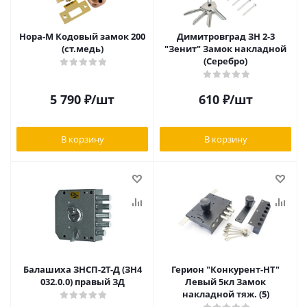
Нора-М Кодовый замок 200
Димитровград ЗН 2-3
(ст.медь)
"Зенит" Замок накладной
(Серебро)
5 790
₽
/шт
610
₽
/шт
В корзину
В корзину
Балашиха ЗНСП-2Т-Д (ЗН4
Герион "Конкурент-НТ"
032.0.0) правый ЗД
Левый 5кл Замок
накладной тяж. (5)