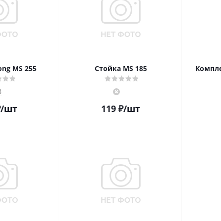
ong MS 255
Стойка MS 185
Компле
8
₽
/шт
119
₽
/шт