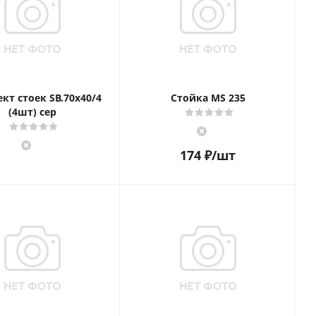
кт стоек SВ.70х40/4
Стойка MS 235
(4шт) сер
174
₽
/шт