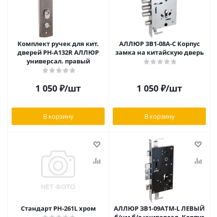
Комплект ручек для кит.
АЛЛЮР ЗВ1-08А-С Корпус
дверей РН-А132R АЛЛЮР
замка на китайскую дверь
универсал. правый
1 050
₽
/шт
1 050
₽
/шт
В корзину
В корзину
Стандарт РН-261L хром
АЛЛЮР ЗВ1-09АTM-L ЛЕВЫЙ