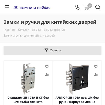
0
Замки и ручки для китайских дверей
Главная
-
Каталог
-
Замки
-
Замки врезные
-
Замки и ручки для китайских дверей
Фильтр
Стандарт ЗВ1-08А-В СТ без
АЛЛЮР ЗВ1-06А под ЦМ без
ц/мех.б/о для кит.
ручек Корпус замка на