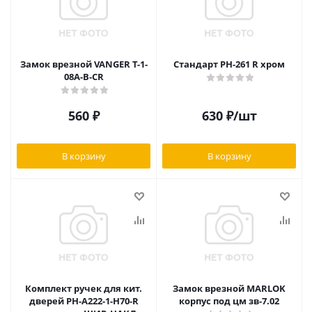
Замок врезной VANGER T-1-
Стандарт РН-261 R хром
08A-B-CR
560
₽
630
₽
/шт
В корзину
В корзину
Комплект ручек для кит.
Замок врезной MARLOK
дверей РН-А222-1-H70-R
корпус под цм зв-7.02