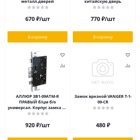
металл.дверей
китайскую дверь
670
₽
/шт
770
₽
/шт
В корзину
В корзину
АЛЛЮР ЗВ1-09АTM-R
Замок врезной VANGER T-1-
ПРАВЫЙ б/цм б/о
09-CR
универсал. Корпус замка на
китайскую дверь
920
₽
/шт
480
₽