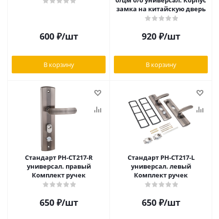
б/цм б/о универсал. Корпус
замка на китайскую дверь
600
₽
/шт
920
₽
/шт
В корзину
В корзину
Стандарт РН-СТ217-R
Стандарт РН-СТ217-L
универсал. правый
универсал. левый
Комплект ручек
Комплект ручек
650
₽
/шт
650
₽
/шт