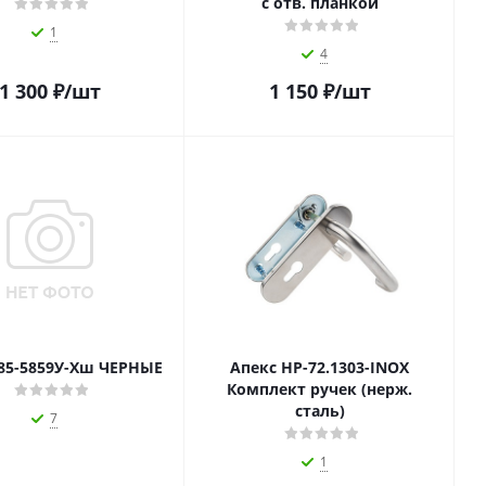
с отв. планкой
1
4
1 300
₽
/шт
1 150
₽
/шт
85-5859У-Хш ЧЕРНЫЕ
Апекс НР-72.1303-INOX
Комплект ручек (нерж.
сталь)
7
1