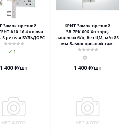
Т Замок врезной
КРИТ Замок врезной
ЕНТ А10-16 4 ключа
ЗВ-7РК-006-Хп торц.
. 3 ригеля БУЛЬДОРС
защелки б/о, без ЦМ, м/о 85
мм Замок врезной тяж.
1
1 400
₽
/шт
1 400
₽
/шт