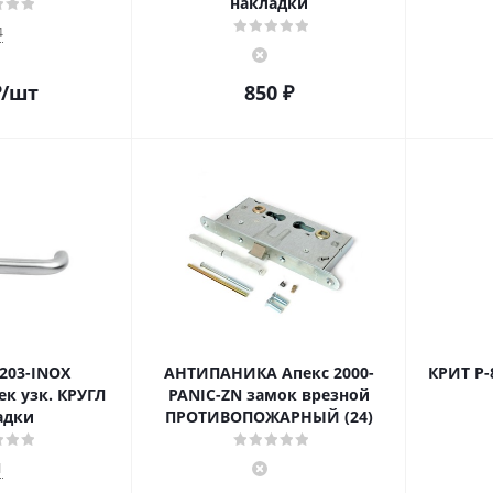
накладки
4
₽
/шт
850
₽
203-INOX
АНТИПАНИКА Апекс 2000-
КРИТ Р-
к узк. КРУГЛ
PANIC-ZN замок врезной
адки
ПРОТИВОПОЖАРНЫЙ (24)
1