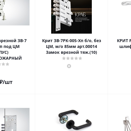
резной ЗВ-7
Крит ЗВ-7РК-005-Хп б/о, без
КРИТ 
п под ЦМ
ЦМ, м/о 85мм арт.00014
шлиф
ПУС)
Замок врезной тяж.(10)
ПОЖАРНЫЙ
₽
/шт