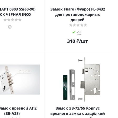
АРТ 0903 SS(60-90)
Замок Fuaro (Фуаро) FL-0432
CK ЧЕРНАЯ INOX
для противопожарных
дверей
20
310
₽
/шт
амок врезной АП2
Замок ЗВ-72/55 Корпус
(ЗВ-А28)
врезного замка с защёлкой