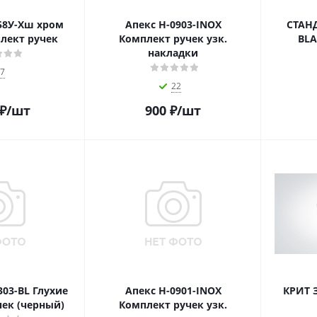
58У-Хш хром
Апекс Н-0903-INOX
СТАНД
лект ручек
Комплект ручек узк.
BLA
накладки
7
22
₽
/шт
900
₽
/шт
303-BL Глухие
Апекс Н-0901-INOX
КРИТ З
ек (черный)
Комплект ручек узк.