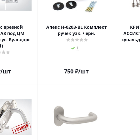
к врезной
Апекс Н-0203-BL Комплект
КРИ
А8 под ЦМ
ручек узк. черн.
АССИСТ
пус. Бульдорс
сувальд
1)
1
₽
/шт
750
₽
/шт