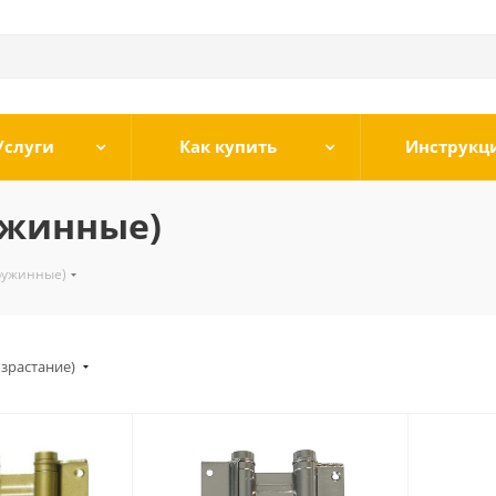
Услуги
Как купить
Инструкц
ужинные)
ружинные)
озрастание)