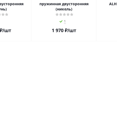
вусторонняя
пружинная двусторонняя
ALH
унь)
(никель)
1
₽
/шт
1 970
₽
/шт