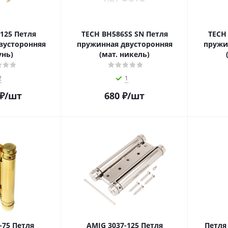
125 Петля
TECH BH586SS SN Петля
TECH
вусторонняя
пружинная двусторонняя
пружи
унь)
(мат. никель)
2
1
₽
/шт
680
₽
/шт
-75 Петля
AMIG 3037-125 Петля
Петля