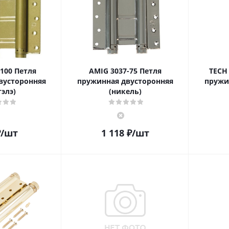
100 Петля
AMIG 3037-75 Петля
TECH
вусторонняя
пружинная двусторонняя
пружи
элэ)
(никель)
₽
/шт
1 118
₽
/шт