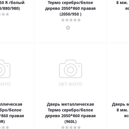
50 R /белый
Термо серебро/белое
8 мм.
0/880/980)
дерево 2050*860 правая
я
(2050/950 )
ллическая
Дверь металлическая
Дверь м
бро/белое
Термо серебро/белое
8 мм.
*860 правая
дерево 2050*860 правая
яс
0R)
(960L)