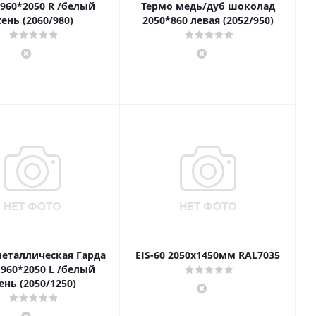
 960*2050 R /белый
Термо медь/дуб шоколад
сень (2060/980)
2050*860 левая (2052/950)
еталлическая Гарда
EIS-60 2050х1450мм RAL7035
 960*2050 L /белый
ень (2050/1250)