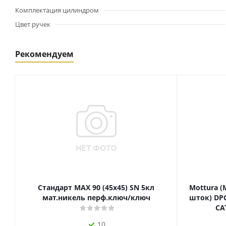
Комплектация цилиндром
Цвет ручек
Рекомендуем
Стандарт MAX 90 (45х45) SN 5кл
Mottura (
мат.никель перф.ключ/ключ
шток) DPC
СА
10