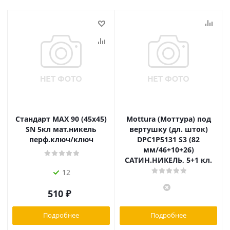
Стандарт MAX 90 (45х45)
Mottura (Моттура) под
SN 5кл мат.никель
вертушку (дл. шток)
перф.ключ/ключ
DPC1P5131 S3 (82
мм/46+10+26)
САТИН.НИКЕЛЬ, 5+1 кл.
12
510
₽
Подробнее
Подробнее