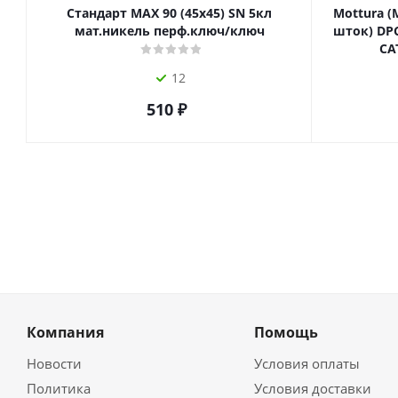
Стандарт MAX 90 (45х45) SN 5кл
Mottura (
мат.никель перф.ключ/ключ
шток) DPC
СА
12
510
₽
Компания
Помощь
Новости
Условия оплаты
Политика
Условия доставки