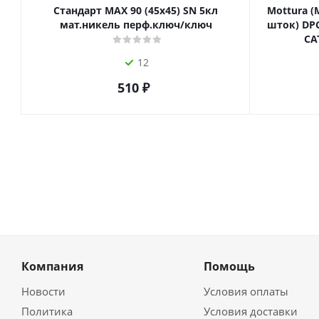
Стандарт MAX 90 (45х45) SN 5кл
Mottura (
мат.никель перф.ключ/ключ
шток) DPC
СА
12
510
₽
Компания
Помощь
Новости
Условия оплаты
Политика
Условия доставки