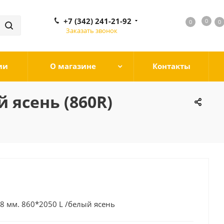
+7 (342) 241-21-92
0
0
0
0
Заказать звонок
ии
О магазине
Контакты
 ясень (860R)
8 мм. 860*2050 L /белый ясень