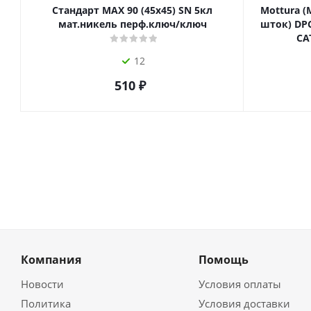
Стандарт MAX 90 (45х45) SN 5кл
Mottura (
мат.никель перф.ключ/ключ
шток) DPC
СА
12
510
₽
Компания
Помощь
Новости
Условия оплаты
Политика
Условия доставки