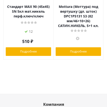
Стандарт MAX 90 (45х45)
Mottura (Моттура) под
SN 5кл мат.никель
вертушку (дл. шток)
перф.ключ/ключ
DPC1P5131 S3 (82
мм/46+10+26)
САТИН.НИКЕЛЬ, 5+1 кл.
12
510
₽
Подробнее
Подробнее
Компания