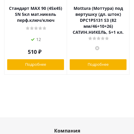
Стандарт MAX 90 (45х45)
Mottura (Моттура) под
SN 5кл мат.никель
вертушку (дл. шток)
перф.ключ/ключ
DPC1P5131 S3 (82
мм/46+10+26)
САТИН.НИКЕЛЬ, 5+1 кл.
12
510
₽
Подробнее
Подробнее
Компания