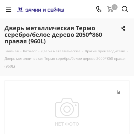
0
Дверь металлическая Термо
серебро/белое дерево 2050*860
правая (960L)
Главная
-
Каталог
-
Двери металлические
-
Другие производители
-
Дверь металлическая Термо серебро/белое дерево 2050*860 правая
(960L)