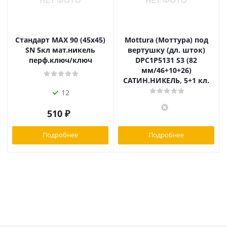
Стандарт MAX 90 (45х45)
Mottura (Моттура) под
SN 5кл мат.никель
вертушку (дл. шток)
перф.ключ/ключ
DPC1P5131 S3 (82
мм/46+10+26)
САТИН.НИКЕЛЬ, 5+1 кл.
12
510
₽
Подробнее
Подробнее