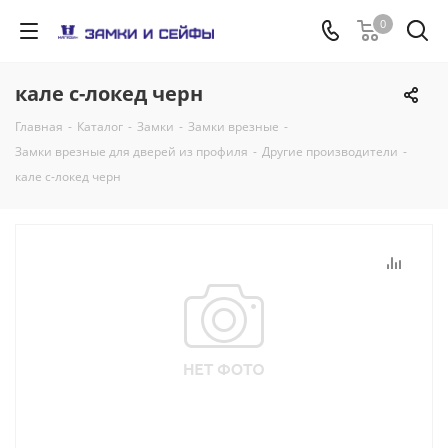
0
кале с-локед черн
Главная
-
Каталог
-
Замки
-
Замки врезные
-
Замки врезные для дверей из профиля
-
Другие производители
-
кале с-локед черн