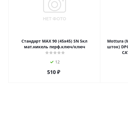
Стандарт MAX 90 (45х45) SN 5кл
Mottura (
мат.никель перф.ключ/ключ
шток) DPC
СА
12
510
₽