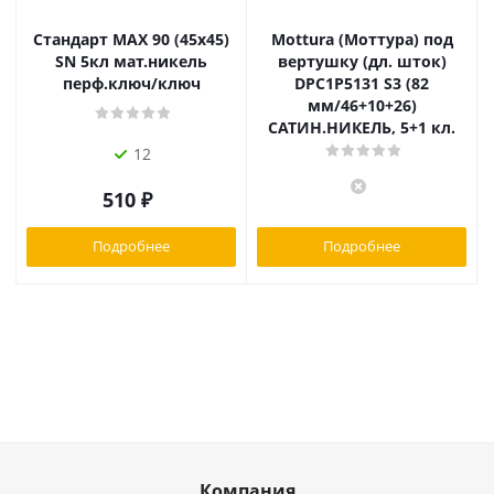
Стандарт MAX 90 (45х45)
Mottura (Моттура) под
SN 5кл мат.никель
вертушку (дл. шток)
перф.ключ/ключ
DPC1P5131 S3 (82
мм/46+10+26)
САТИН.НИКЕЛЬ, 5+1 кл.
12
510
₽
Подробнее
Подробнее
Компания