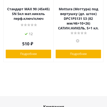
Стандарт MAX 90 (45х45)
Mottura (Моттура) под
SN 5кл мат.никель
вертушку (дл. шток)
перф.ключ/ключ
DPC1P5131 S3 (82
мм/46+10+26)
САТИН.НИКЕЛЬ, 5+1 кл.
12
510
₽
Подробнее
Подробнее
Компания