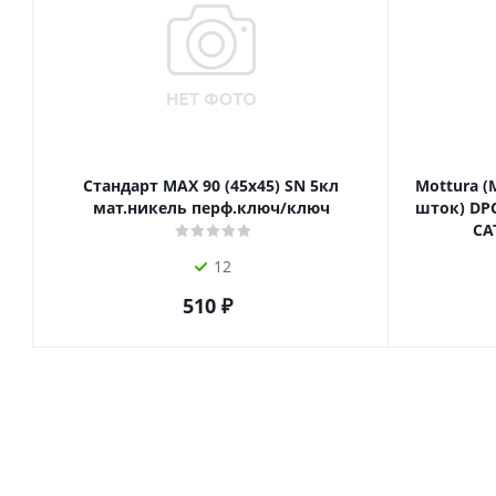
Стандарт MAX 90 (45х45) SN 5кл
Mottura (
мат.никель перф.ключ/ключ
шток) DPC
СА
12
510
₽