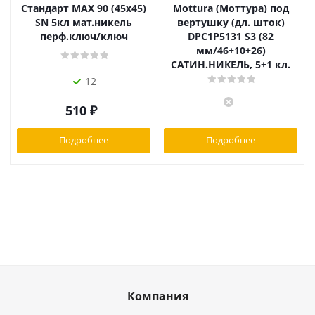
Стандарт MAX 90 (45х45)
Mottura (Моттура) под
SN 5кл мат.никель
вертушку (дл. шток)
перф.ключ/ключ
DPC1P5131 S3 (82
мм/46+10+26)
САТИН.НИКЕЛЬ, 5+1 кл.
12
510
₽
Подробнее
Подробнее
Компания