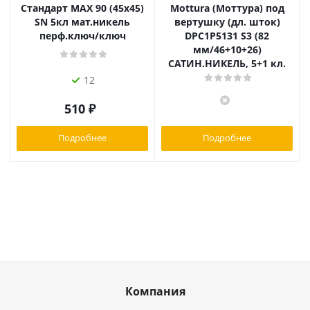
Стандарт MAX 90 (45х45)
Mottura (Моттура) под
SN 5кл мат.никель
вертушку (дл. шток)
перф.ключ/ключ
DPC1P5131 S3 (82
мм/46+10+26)
САТИН.НИКЕЛЬ, 5+1 кл.
12
510
₽
Подробнее
Подробнее
Компания