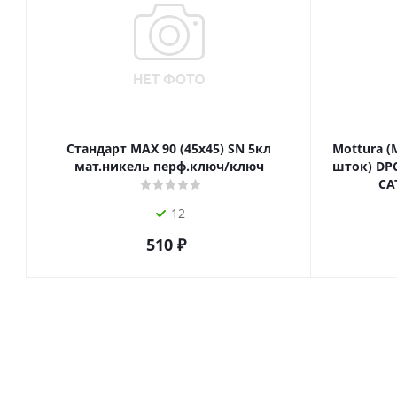
Стандарт MAX 90 (45х45) SN 5кл
Mottura (
мат.никель перф.ключ/ключ
шток) DPC
СА
12
510
₽