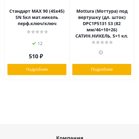
Стандарт MAX 90 (45х45)
Mottura (Моттура) под
SN 5кл мат.никель
вертушку (дл. шток)
перф.ключ/ключ
DPC1P5131 S3 (82
мм/46+10+26)
САТИН.НИКЕЛЬ, 5+1 кл.
12
510
₽
Подробнее
Подробнее
Компания