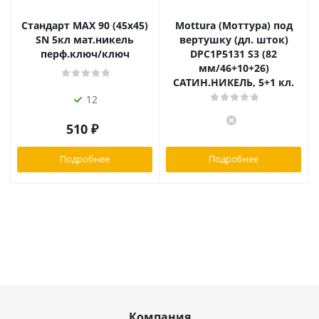
Стандарт MAX 90 (45х45)
Mottura (Моттура) под
SN 5кл мат.никель
вертушку (дл. шток)
перф.ключ/ключ
DPC1P5131 S3 (82
мм/46+10+26)
САТИН.НИКЕЛЬ, 5+1 кл.
12
510
₽
Подробнее
Подробнее
Компания