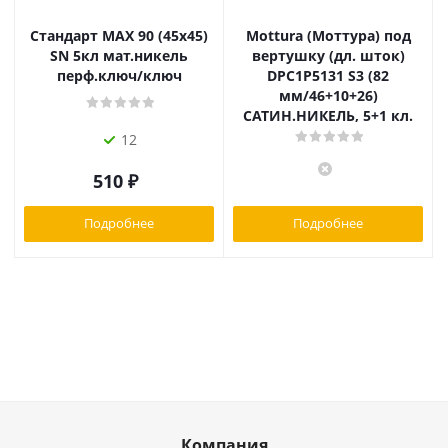
Стандарт MAX 90 (45х45)
Mottura (Моттура) под
SN 5кл мат.никель
вертушку (дл. шток)
перф.ключ/ключ
DPC1P5131 S3 (82
мм/46+10+26)
САТИН.НИКЕЛЬ, 5+1 кл.
12
510
₽
Подробнее
Подробнее
Компания