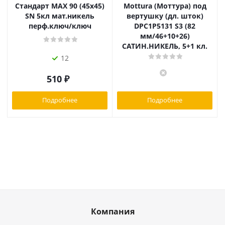
Стандарт MAX 90 (45х45)
Mottura (Моттура) под
SN 5кл мат.никель
вертушку (дл. шток)
перф.ключ/ключ
DPC1P5131 S3 (82
мм/46+10+26)
САТИН.НИКЕЛЬ, 5+1 кл.
12
510
₽
Подробнее
Подробнее
Компания