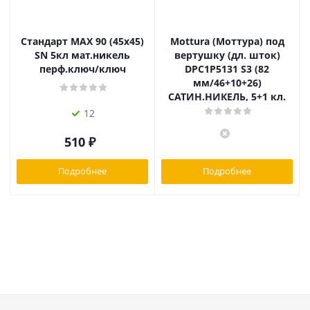
Стандарт MAX 90 (45х45)
Mottura (Моттура) под
SN 5кл мат.никель
вертушку (дл. шток)
перф.ключ/ключ
DPC1P5131 S3 (82
мм/46+10+26)
САТИН.НИКЕЛЬ, 5+1 кл.
12
510
₽
Подробнее
Подробнее