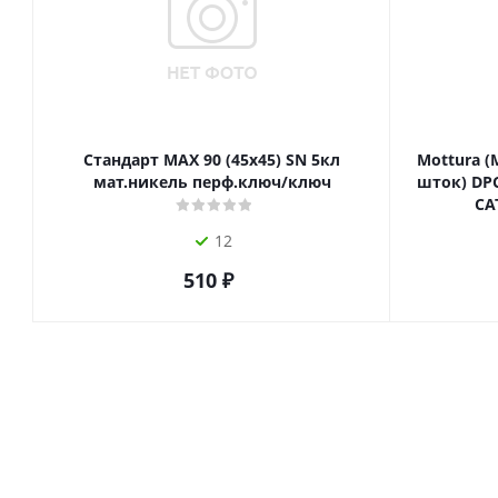
Стандарт MAX 90 (45х45) SN 5кл
Mottura (
мат.никель перф.ключ/ключ
шток) DPC
СА
12
510
₽