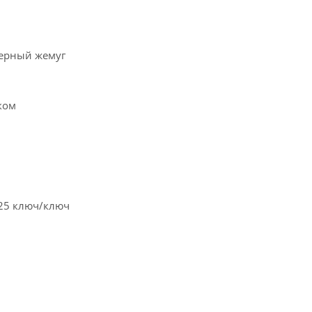
черный жемуг
ком
/25 ключ/ключ