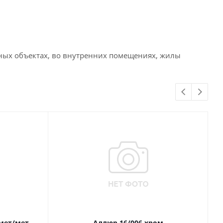
ьных объектах, во внутренних помещениях, жилы
 мет/мет
Аллюр 16/006 хром