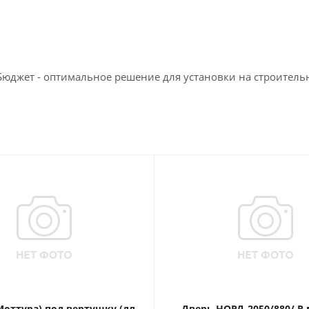
Бюджет - оптимальное решение для установки на строител
Моттура) под вертушку (дл.
Дверь НОРД-2050/880/ R