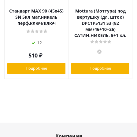
Стандарт MAX 90 (45х45)
Mottura (Моттура) под
SN 5кл мат.никель
вертушку (дл. шток)
перф.ключ/ключ
DPC1P5131 S3 (82
мм/46+10+26)
САТИН.НИКЕЛЬ, 5+1 кл.
12
510
₽
Подробнее
Подробнее
Компания