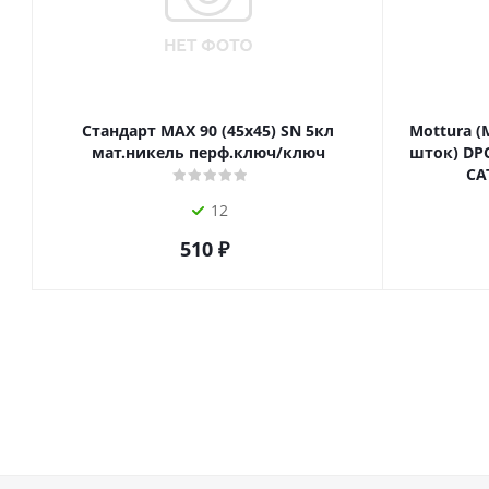
Стандарт MAX 90 (45х45) SN 5кл
Mottura (
мат.никель перф.ключ/ключ
шток) DPC
СА
12
510
₽