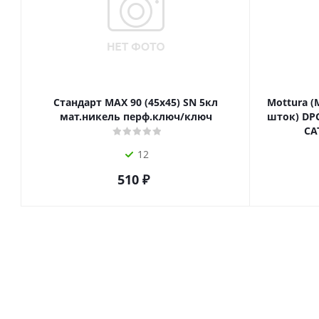
Стандарт MAX 90 (45х45) SN 5кл
Mottura (
мат.никель перф.ключ/ключ
шток) DPC
СА
12
510
₽