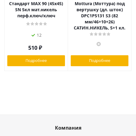
Стандарт MAX 90 (45х45)
Mottura (Моттура) под
SN 5кл мат.никель
вертушку (дл. шток)
перф.ключ/ключ
DPC1P5131 S3 (82
мм/46+10+26)
САТИН.НИКЕЛЬ, 5+1 кл.
12
510
₽
Подробнее
Подробнее
Компания