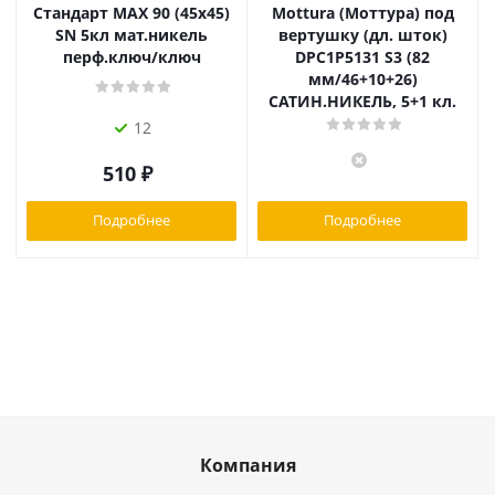
Стандарт MAX 90 (45х45)
Mottura (Моттура) под
SN 5кл мат.никель
вертушку (дл. шток)
перф.ключ/ключ
DPC1P5131 S3 (82
мм/46+10+26)
САТИН.НИКЕЛЬ, 5+1 кл.
12
510
₽
Подробнее
Подробнее
Компания