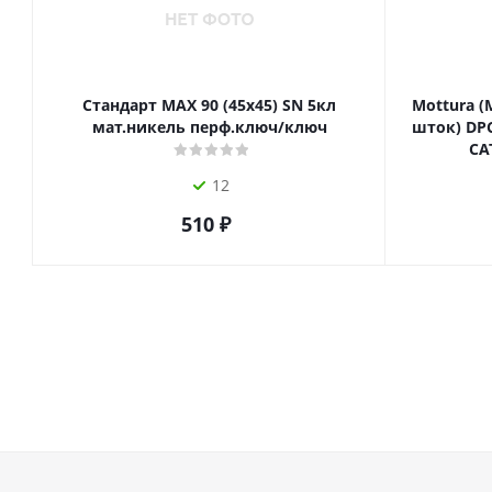
Стандарт MAX 90 (45х45) SN 5кл
Mottura (
мат.никель перф.ключ/ключ
шток) DPC
СА
12
510
₽