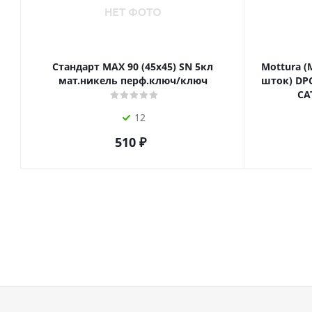
Стандарт MAX 90 (45х45) SN 5кл
Mottura (
мат.никель перф.ключ/ключ
шток) DPC
СА
12
510
₽