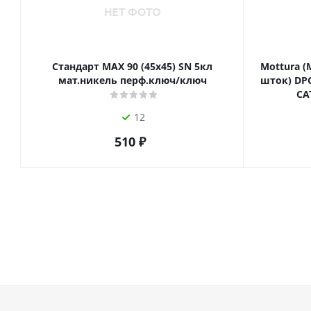
Стандарт MAX 90 (45х45) SN 5кл
Mottura (
мат.никель перф.ключ/ключ
шток) DPC
СА
12
510
₽