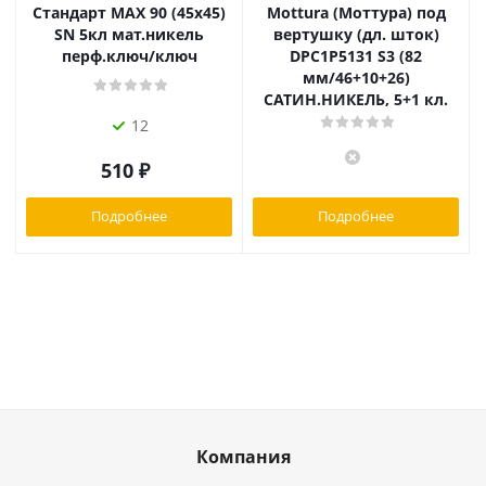
Стандарт MAX 90 (45х45)
Mottura (Моттура) под
SN 5кл мат.никель
вертушку (дл. шток)
перф.ключ/ключ
DPC1P5131 S3 (82
мм/46+10+26)
САТИН.НИКЕЛЬ, 5+1 кл.
12
510
₽
Подробнее
Подробнее
Компания