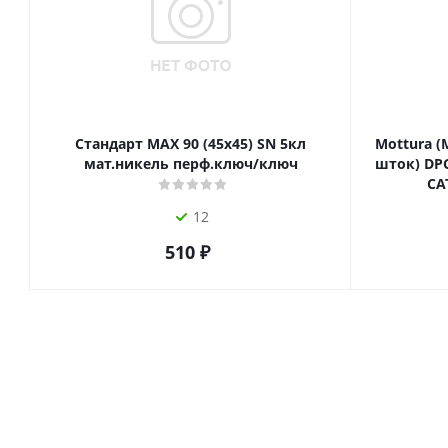
Стандарт MAX 90 (45х45) SN 5кл
Mottura (
мат.никель перф.ключ/ключ
шток) DPC
СА
12
510
₽