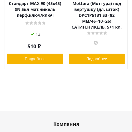
Стандарт MAX 90 (45х45)
Mottura (Моттура) под
SN 5кл мат.никель
вертушку (дл. шток)
перф.ключ/ключ
DPC1P5131 S3 (82
мм/46+10+26)
САТИН.НИКЕЛЬ, 5+1 кл.
12
510
₽
Подробнее
Подробнее
Компания