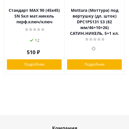
Стандарт MAX 90 (45х45)
Mottura (Моттура) под
SN 5кл мат.никель
вертушку (дл. шток)
перф.ключ/ключ
DPC1P5131 S3 (82
мм/46+10+26)
САТИН.НИКЕЛЬ, 5+1 кл.
12
510
₽
Подробнее
Подробнее
Компания